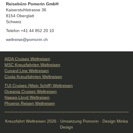
Reisebüro Pomorin GmbH
Kaiserstuhlstrasse 36
8154 Oberglatt
Schweiz
Telefon +41 44 852 20 10
weltreise@pomorin.ch
AIDA Cruises Weltreisen
MSC Kreuzfahrten Weltreisen
Cunard Line Weltreisen
Costa Kreuzfahrten Weltreisen
TUI Cruises (Mein Schiff) Weltreisen
Oceania Cruises Weltreisen
Hapag-Lloyd Weltreisen
Phoenix Reisen Weltreisen
Kreuzfahrt Weltreisen 2026 · Umsetzung Pomorin · Design Minka
Design