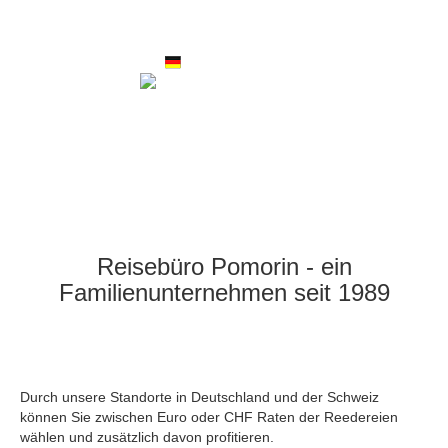
Gerne teilen wir Ihnen tagesaktuelle Preise für alle
Kategorien und Verfügbarkeiten mit.
+49 7745 277
+41 44 852 20 10
Montag - Freitag 10:00 - 13:00 Uhr / 14:00 - 17:00 Uhr ·
Samstag Terminvereinbarung
Reisebüro Pomorin - ein
Familienunternehmen seit 1989
Durch unsere Standorte in Deutschland und der Schweiz
können Sie zwischen Euro oder CHF Raten der Reedereien
wählen und zusätzlich davon profitieren.