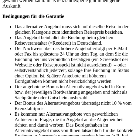
gewährt werden kann. Ihr Kreuzfahrtexperte gibt Ihnen gerne
Auskunft.
Bedingungen für die Garantie
Das alternative Angebot muss sich auf dieselbe Reise in der
gleichen Kategorie zum identischen Reisepreis beziehen.
Das Angebot beinhaltet die Buchung beim gleichen
Reiseveranstalter (=Reederei) in Deutschland.
Der Nachweis über das höhere Angebot erfolgt per E-Mail
oder Fax bis spätestens 24 Uhr an dem Tag, an dem Sie die
Buchung bei uns verbindlich bestätigen (ein Screenshot der
Webseite oder Reiseprospekt ist nicht ausreichend) – oder
selbstverständlich jederzeit, solange Ihre Buchung im Status
einer Option ist. Spätere Angebote mit höherem
Bordguthaben können nicht berücksichtigt werden.
Der angebotene Bonus im Alternativangebot wird in Euro
bzw. der jeweiligen Bordwährung angegeben und nicht als
Sachprämie oder Gutschein ausbezahlt.
Der Bonus des Alternativangebots übersteigt nicht 10 % vom
Kreuzfahrtpreis.
Es kommen nur Alternativangebote von gewerblichen
Anbietern in Frage, die ihr Angebot an die Allgemeinheit
richten und damit werben. Das Bordguthaben im
Alternativangebot muss von Ihnen tatsächlich für die konkrete
Buchung in Anspruch genommen werden können (z.B. bei