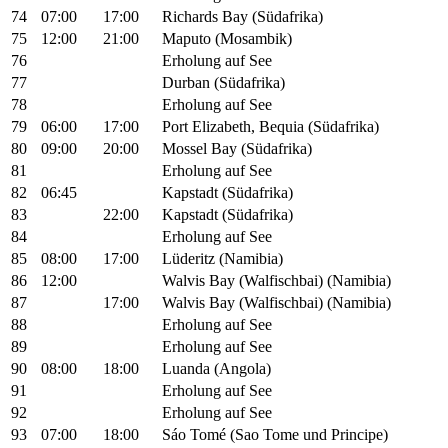
74
07:00
17:00
Richards Bay (Südafrika)
75
12:00
21:00
Maputo (Mosambik)
76
Erholung auf See
77
Durban (Südafrika)
78
Erholung auf See
79
06:00
17:00
Port Elizabeth, Bequia (Südafrika)
80
09:00
20:00
Mossel Bay (Südafrika)
81
Erholung auf See
82
06:45
Kapstadt (Südafrika)
83
22:00
Kapstadt (Südafrika)
84
Erholung auf See
85
08:00
17:00
Lüderitz (Namibia)
86
12:00
Walvis Bay (Walfischbai) (Namibia)
87
17:00
Walvis Bay (Walfischbai) (Namibia)
88
Erholung auf See
89
Erholung auf See
90
08:00
18:00
Luanda (Angola)
91
Erholung auf See
92
Erholung auf See
93
07:00
18:00
Sáo Tomé (Sao Tome und Principe)