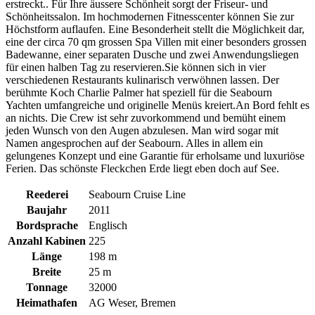
erstreckt.. Für Ihre äussere Schönheit sorgt der Friseur- und
Schönheitssalon. Im hochmodernen Fitnesscenter können Sie zur
Höchstform auflaufen. Eine Besonderheit stellt die Möglichkeit dar,
eine der circa 70 qm grossen Spa Villen mit einer besonders grossen
Badewanne, einer separaten Dusche und zwei Anwendungsliegen
für einen halben Tag zu reservieren.Sie können sich in vier
verschiedenen Restaurants kulinarisch verwöhnen lassen. Der
berühmte Koch Charlie Palmer hat speziell für die Seabourn
Yachten umfangreiche und originelle Menüs kreiert.An Bord fehlt es
an nichts. Die Crew ist sehr zuvorkommend und bemüht einem
jeden Wunsch von den Augen abzulesen. Man wird sogar mit
Namen angesprochen auf der Seabourn. Alles in allem ein
gelungenes Konzept und eine Garantie für erholsame und luxuriöse
Ferien. Das schönste Fleckchen Erde liegt eben doch auf See.
Reederei
Seabourn Cruise Line
Baujahr
2011
Bordsprache
Englisch
Anzahl Kabinen
225
Länge
198 m
Breite
25 m
Tonnage
32000
Heimathafen
AG Weser, Bremen