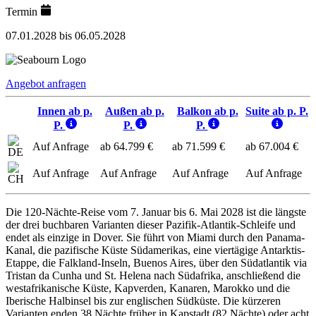
Termin
07.01.2028 bis 06.05.2028
Angebot anfragen
Innen ab p.
Außen ab p.
Balkon ab p.
Suite ab p. P.
P.
P.
P.
Auf Anfrage
ab 64.799 €
ab 71.599 €
ab 67.004 €
Auf Anfrage
Auf Anfrage
Auf Anfrage
Auf Anfrage
Die 120-Nächte-Reise vom 7. Januar bis 6. Mai 2028 ist die längste
der drei buchbaren Varianten dieser Pazifik-Atlantik-Schleife und
endet als einzige in Dover. Sie führt von Miami durch den Panama-
Kanal, die pazifische Küste Südamerikas, eine viertägige Antarktis-
Etappe, die Falkland-Inseln, Buenos Aires, über den Südatlantik via
Tristan da Cunha und St. Helena nach Südafrika, anschließend die
westafrikanische Küste, Kapverden, Kanaren, Marokko und die
Iberische Halbinsel bis zur englischen Südküste. Die kürzeren
Varianten enden 38 Nächte früher in Kapstadt (82 Nächte) oder acht