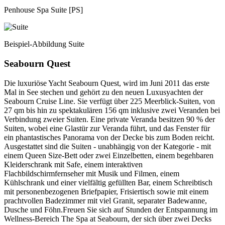
Penhouse Spa Suite [PS]
Beispiel-Abbildung Suite
Seabourn Quest
Die luxuriöse Yacht Seabourn Quest, wird im Juni 2011 das erste
Mal in See stechen und gehört zu den neuen Luxusyachten der
Seabourn Cruise Line. Sie verfügt über 225 Meerblick-Suiten, von
27 qm bis hin zu spektakulären 156 qm inklusive zwei Veranden bei
Verbindung zweier Suiten. Eine private Veranda besitzen 90 % der
Suiten, wobei eine Glastür zur Veranda führt, und das Fenster für
ein phantastisches Panorama von der Decke bis zum Boden reicht.
Ausgestattet sind die Suiten - unabhängig von der Kategorie - mit
einem Queen Size-Bett oder zwei Einzelbetten, einem begehbaren
Kleiderschrank mit Safe, einem interaktiven
Flachbildschirmfernseher mit Musik und Filmen, einem
Kühlschrank und einer vielfältig gefüllten Bar, einem Schreibtisch
mit personenbezogenen Briefpapier, Frisiertisch sowie mit einem
prachtvollen Badezimmer mit viel Granit, separater Badewanne,
Dusche und Föhn.Freuen Sie sich auf Stunden der Entspannung im
Wellness-Bereich The Spa at Seabourn, der sich über zwei Decks