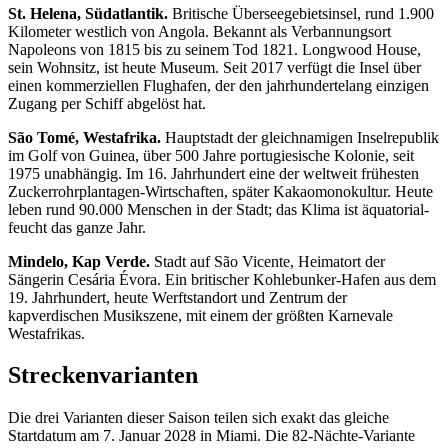
St. Helena, Südatlantik.
Britische Überseegebietsinsel, rund 1.900
Kilometer westlich von Angola. Bekannt als Verbannungsort
Napoleons von 1815 bis zu seinem Tod 1821. Longwood House,
sein Wohnsitz, ist heute Museum. Seit 2017 verfügt die Insel über
einen kommerziellen Flughafen, der den jahrhundertelang einzigen
Zugang per Schiff abgelöst hat.
São Tomé, Westafrika.
Hauptstadt der gleichnamigen Inselrepublik
im Golf von Guinea, über 500 Jahre portugiesische Kolonie, seit
1975 unabhängig. Im 16. Jahrhundert eine der weltweit frühesten
Zuckerrohrplantagen-Wirtschaften, später Kakaomonokultur. Heute
leben rund 90.000 Menschen in der Stadt; das Klima ist äquatorial-
feucht das ganze Jahr.
Mindelo, Kap Verde.
Stadt auf São Vicente, Heimatort der
Sängerin Cesária Évora. Ein britischer Kohlebunker-Hafen aus dem
19. Jahrhundert, heute Werftstandort und Zentrum der
kapverdischen Musikszene, mit einem der größten Karnevale
Westafrikas.
Streckenvarianten
Die drei Varianten dieser Saison teilen sich exakt das gleiche
Startdatum am 7. Januar 2028 in Miami. Die 82-Nächte-Variante