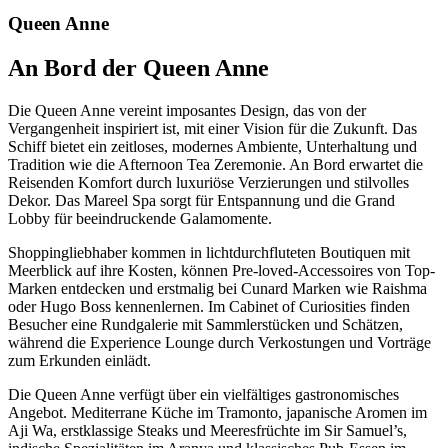
Queen Anne
An Bord der Queen Anne
Die Queen Anne vereint imposantes Design, das von der
Vergangenheit inspiriert ist, mit einer Vision für die Zukunft. Das
Schiff bietet ein zeitloses, modernes Ambiente, Unterhaltung und
Tradition wie die Afternoon Tea Zeremonie. An Bord erwartet die
Reisenden Komfort durch luxuriöse Verzierungen und stilvolles
Dekor. Das Mareel Spa sorgt für Entspannung und die Grand
Lobby für beeindruckende Galamomente.
Shoppingliebhaber kommen in lichtdurchfluteten Boutiquen mit
Meerblick auf ihre Kosten, können Pre-loved-Accessoires von Top-
Marken entdecken und erstmalig bei Cunard Marken wie Raishma
oder Hugo Boss kennenlernen. Im Cabinet of Curiosities finden
Besucher eine Rundgalerie mit Sammlerstücken und Schätzen,
während die Experience Lounge durch Verkostungen und Vorträge
zum Erkunden einlädt.
Die Queen Anne verfügt über ein vielfältiges gastronomisches
Angebot. Mediterrane Küche im Tramonto, japanische Aromen im
Aji Wa, erstklassige Steaks und Meeresfrüchte im Sir Samuel’s,