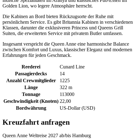
indische Spezialitäten im Aranya und klassisches Pub-Essen im
Golden Lion, wo legere Atmosphäre herrscht.
Die Kabinen an Bord bieten Rückzugsorte der Ruhe mit
persönlichem Service. Es gibt Britannia Kabinen in verschiedenen
Klassen, darunter die exklusiveren Princess und Queens Grill
Suiten, die erweiterten Service mit privatem Butler umfassen.
Insgesamt verspricht die Queen Anne eine harmonische Balance
zwischen Komfort und Luxus, klassischer Eleganz und modernen
Erfahrungen für jeden Geschmack.
Reederei
Cunard Line
Passagierdecks
14
Anzahl Crewmitglieder
1225
Länge
322 m
Tonnage
113000
Geschwindigkeit (Knoten)
22,00
Bordwährung
US-Dollar (USD)
Kreuzfahrt anfragen
Queen Anne Weltreise 2027 ab/bis Hamburg