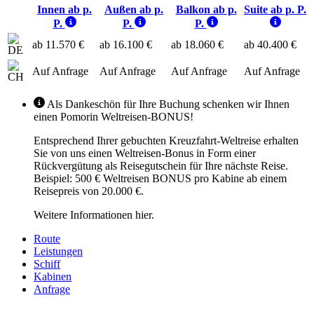
Innen ab p.
Außen ab p.
Balkon ab p.
Suite ab p. P.
P.
P.
P.
ab 11.570 €
ab 16.100 €
ab 18.060 €
ab 40.400 €
Auf Anfrage
Auf Anfrage
Auf Anfrage
Auf Anfrage
Als Dankeschön für Ihre Buchung schenken wir Ihnen
einen Pomorin Weltreisen-BONUS!
Entsprechend Ihrer gebuchten Kreuzfahrt-Weltreise erhalten
Sie von uns einen Weltreisen-Bonus in Form einer
Rückvergütung als Reisegutschein für Ihre nächste Reise.
Beispiel: 500 € Weltreisen BONUS pro Kabine ab einem
Reisepreis von 20.000 €.
Weitere Informationen hier.
Route
Leistungen
Schiff
Kabinen
Anfrage