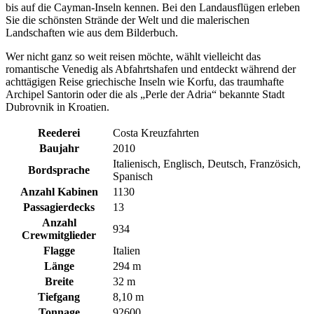
bis auf die Cayman-Inseln kennen. Bei den Landausflügen erleben
Sie die schönsten Strände der Welt und die malerischen
Landschaften wie aus dem Bilderbuch.
Wer nicht ganz so weit reisen möchte, wählt vielleicht das
romantische Venedig als Abfahrtshafen und entdeckt während der
achttägigen Reise griechische Inseln wie Korfu, das traumhafte
Archipel Santorin oder die als „Perle der Adria“ bekannte Stadt
Dubrovnik in Kroatien.
Reederei
Costa Kreuzfahrten
Baujahr
2010
Italienisch, Englisch, Deutsch, Französich,
Bordsprache
Spanisch
Anzahl Kabinen
1130
Passagierdecks
13
Anzahl
934
Crewmitglieder
Flagge
Italien
Länge
294 m
Breite
32 m
Tiefgang
8,10 m
Tonnage
92600