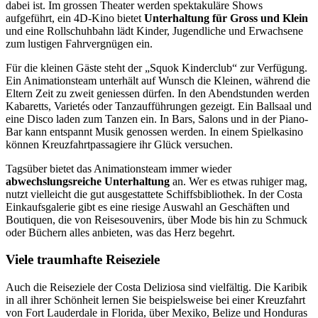
dabei ist. Im grossen Theater werden spektakuläre Shows
aufgeführt, ein 4D-Kino bietet
Unterhaltung für Gross und Klein
und eine Rollschuhbahn lädt Kinder, Jugendliche und Erwachsene
zum lustigen Fahrvergnügen ein.
Für die kleinen Gäste steht der „Squok Kinderclub“ zur Verfügung.
Ein Animationsteam unterhält auf Wunsch die Kleinen, während die
Eltern Zeit zu zweit geniessen dürfen. In den Abendstunden werden
Kabaretts, Varietés oder Tanzaufführungen gezeigt. Ein Ballsaal und
eine Disco laden zum Tanzen ein. In Bars, Salons und in der Piano-
Bar kann entspannt Musik genossen werden. In einem Spielkasino
können Kreuzfahrtpassagiere ihr Glück versuchen.
Tagsüber bietet das Animationsteam immer wieder
abwechslungsreiche Unterhaltung
an. Wer es etwas ruhiger mag,
nutzt vielleicht die gut ausgestattete Schiffsbibliothek. In der Costa
Einkaufsgalerie gibt es eine riesige Auswahl an Geschäften und
Boutiquen, die von Reisesouvenirs, über Mode bis hin zu Schmuck
oder Büchern alles anbieten, was das Herz begehrt.
Viele traumhafte Reiseziele
Auch die Reiseziele der Costa Deliziosa sind vielfältig. Die Karibik
in all ihrer Schönheit lernen Sie beispielsweise bei einer Kreuzfahrt
von Fort Lauderdale in Florida, über Mexiko, Belize und Honduras