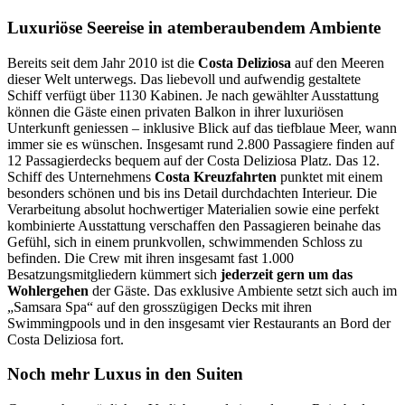
Luxuriöse Seereise in atemberaubendem Ambiente
Bereits seit dem Jahr 2010 ist die
Costa Deliziosa
auf den Meeren
dieser Welt unterwegs. Das liebevoll und aufwendig gestaltete
Schiff verfügt über 1130 Kabinen. Je nach gewählter Ausstattung
können die Gäste einen privaten Balkon in ihrer luxuriösen
Unterkunft geniessen – inklusive Blick auf das tiefblaue Meer, wann
immer sie es wünschen. Insgesamt rund 2.800 Passagiere finden auf
12 Passagierdecks bequem auf der Costa Deliziosa Platz. Das 12.
Schiff des Unternehmens
Costa Kreuzfahrten
punktet mit einem
besonders schönen und bis ins Detail durchdachten Interieur. Die
Verarbeitung absolut hochwertiger Materialien sowie eine perfekt
kombinierte Ausstattung verschaffen den Passagieren beinahe das
Gefühl, sich in einem prunkvollen, schwimmenden Schloss zu
befinden. Die Crew mit ihren insgesamt fast 1.000
Besatzungsmitgliedern kümmert sich
jederzeit gern um das
Wohlergehen
der Gäste. Das exklusive Ambiente setzt sich auch im
„Samsara Spa“ auf den grosszügigen Decks mit ihren
Swimmingpools und in den insgesamt vier Restaurants an Bord der
Costa Deliziosa fort.
Noch mehr Luxus in den Suiten