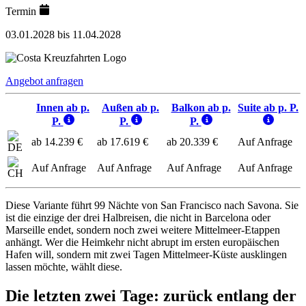
Termin
03.01.2028 bis 11.04.2028
Angebot anfragen
Innen ab p.
Außen ab p.
Balkon ab p.
Suite ab p. P.
P.
P.
P.
ab 14.239 €
ab 17.619 €
ab 20.339 €
Auf Anfrage
Auf Anfrage
Auf Anfrage
Auf Anfrage
Auf Anfrage
Diese Variante führt 99 Nächte von San Francisco nach Savona. Sie
ist die einzige der drei Halbreisen, die nicht in Barcelona oder
Marseille endet, sondern noch zwei weitere Mittelmeer-Etappen
anhängt. Wer die Heimkehr nicht abrupt im ersten europäischen
Hafen will, sondern mit zwei Tagen Mittelmeer-Küste ausklingen
lassen möchte, wählt diese.
Die letzten zwei Tage: zurück entlang der