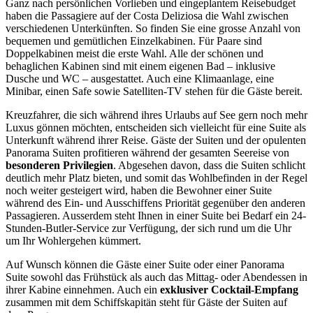
Ganz nach persönlichen Vorlieben und eingeplantem Reisebudget
haben die Passagiere auf der Costa Deliziosa die Wahl zwischen
verschiedenen Unterkünften. So finden Sie eine grosse Anzahl von
bequemen und gemütlichen Einzelkabinen. Für Paare sind
Doppelkabinen meist die erste Wahl. Alle der schönen und
behaglichen Kabinen sind mit einem eigenen Bad – inklusive
Dusche und WC – ausgestattet. Auch eine Klimaanlage, eine
Minibar, einen Safe sowie Satelliten-TV stehen für die Gäste bereit.
Kreuzfahrer, die sich während ihres Urlaubs auf See gern noch mehr
Luxus gönnen möchten, entscheiden sich vielleicht für eine Suite als
Unterkunft während ihrer Reise. Gäste der Suiten und der opulenten
Panorama Suiten profitieren während der gesamten Seereise von
besonderen Privilegien
. Abgesehen davon, dass die Suiten schlicht
deutlich mehr Platz bieten, und somit das Wohlbefinden in der Regel
noch weiter gesteigert wird, haben die Bewohner einer Suite
während des Ein- und Ausschiffens Priorität gegenüber den anderen
Passagieren. Ausserdem steht Ihnen in einer Suite bei Bedarf ein 24-
Stunden-Butler-Service zur Verfügung, der sich rund um die Uhr
um Ihr Wohlergehen kümmert.
Auf Wunsch können die Gäste einer Suite oder einer Panorama
Suite sowohl das Frühstück als auch das Mittag- oder Abendessen in
ihrer Kabine einnehmen. Auch ein
exklusiver Cocktail-Empfang
zusammen mit dem Schiffskapitän steht für Gäste der Suiten auf