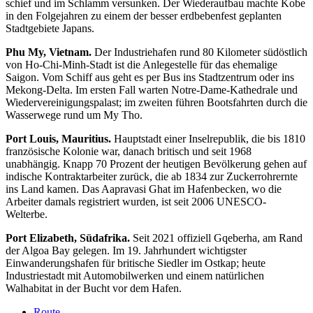
schief und im Schlamm versunken. Der Wiederaufbau machte Kobe
in den Folgejahren zu einem der besser erdbebenfest geplanten
Stadtgebiete Japans.
Phu My, Vietnam.
Der Industriehafen rund 80 Kilometer südöstlich
von Ho-Chi-Minh-Stadt ist die Anlegestelle für das ehemalige
Saigon. Vom Schiff aus geht es per Bus ins Stadtzentrum oder ins
Mekong-Delta. Im ersten Fall warten Notre-Dame-Kathedrale und
Wiedervereinigungspalast; im zweiten führen Bootsfahrten durch die
Wasserwege rund um My Tho.
Port Louis, Mauritius.
Hauptstadt einer Inselrepublik, die bis 1810
französische Kolonie war, danach britisch und seit 1968
unabhängig. Knapp 70 Prozent der heutigen Bevölkerung gehen auf
indische Kontraktarbeiter zurück, die ab 1834 zur Zuckerrohrernte
ins Land kamen. Das Aapravasi Ghat im Hafenbecken, wo die
Arbeiter damals registriert wurden, ist seit 2006 UNESCO-
Welterbe.
Port Elizabeth, Südafrika.
Seit 2021 offiziell Gqeberha, am Rand
der Algoa Bay gelegen. Im 19. Jahrhundert wichtigster
Einwanderungshafen für britische Siedler im Ostkap; heute
Industriestadt mit Automobilwerken und einem natürlichen
Walhabitat in der Bucht vor dem Hafen.
Route