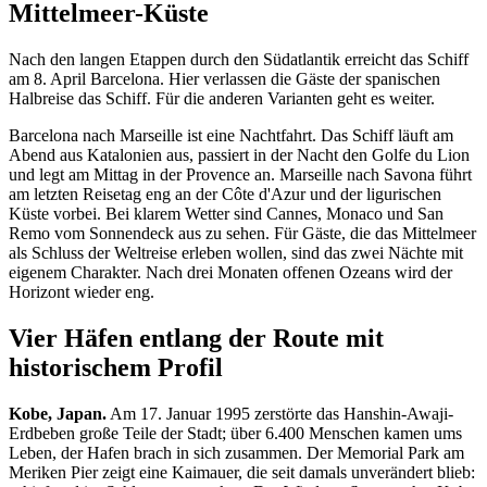
Mittelmeer-Küste
Nach den langen Etappen durch den Südatlantik erreicht das Schiff
am 8. April Barcelona. Hier verlassen die Gäste der spanischen
Halbreise das Schiff. Für die anderen Varianten geht es weiter.
Barcelona nach Marseille ist eine Nachtfahrt. Das Schiff läuft am
Abend aus Katalonien aus, passiert in der Nacht den Golfe du Lion
und legt am Mittag in der Provence an. Marseille nach Savona führt
am letzten Reisetag eng an der Côte d'Azur und der ligurischen
Küste vorbei. Bei klarem Wetter sind Cannes, Monaco und San
Remo vom Sonnendeck aus zu sehen. Für Gäste, die das Mittelmeer
als Schluss der Weltreise erleben wollen, sind das zwei Nächte mit
eigenem Charakter. Nach drei Monaten offenen Ozeans wird der
Horizont wieder eng.
Vier Häfen entlang der Route mit
historischem Profil
Kobe, Japan.
Am 17. Januar 1995 zerstörte das Hanshin-Awaji-
Erdbeben große Teile der Stadt; über 6.400 Menschen kamen ums
Leben, der Hafen brach in sich zusammen. Der Memorial Park am
Meriken Pier zeigt eine Kaimauer, die seit damals unverändert blieb: