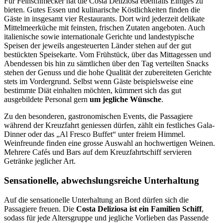
Für Feinschmecker hat die Costa Deliziosa ebenfalls Einiges zu
bieten. Gutes Essen und kulinarische Köstlichkeiten finden die
Gäste in insgesamt vier Restaurants. Dort wird jederzeit delikate
Mittelmeerküche mit feinsten, frischen Zutaten angeboten. Auch
italienische sowie internationale Gerichte und landestypische
Speisen der jeweils angesteuerten Länder stehen auf der gut
bestückten Speisekarte. Vom Frühstück, über das Mittagessen und
Abendessen bis hin zu sämtlichen über den Tag verteilten Snacks
stehen der Genuss und die hohe Qualität der zubereiteten Gerichte
stets im Vordergrund. Selbst wenn Gäste beispielsweise eine
bestimmte Diät einhalten möchten, kümmert sich das gut
ausgebildete Personal gern
um jegliche Wünsche
.
Zu den besonderen, gastronomischen Events, die Passagiere
während der Kreuzfahrt geniessen dürfen, zählt ein festliches Gala-
Dinner oder das „Al Fresco Buffet“ unter freiem Himmel.
Weinfreunde finden eine grosse Auswahl an hochwertigen Weinen.
Mehrere Cafés und Bars auf dem Kreuzfahrtschiff servieren
Getränke jeglicher Art.
Sensationelle, abwechslungsreiche Unterhaltung
Auf die sensationelle Unterhaltung an Bord dürfen sich die
Passagiere freuen. Die
Costa Deliziosa ist ein Familien Schiff
,
sodass für jede Altersgruppe und jegliche Vorlieben das Passende