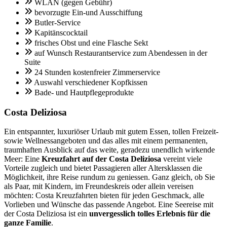
WLAN (gegen Gebühr)
bevorzugte Ein-und Ausschiffung
Butler-Service
Kapitänscocktail
frisches Obst und eine Flasche Sekt
auf Wunsch Restaurantservice zum Abendessen in der
Suite
24 Stunden kostenfreier Zimmerservice
Auswahl verschiedener Kopfkissen
Bade- und Hautpflegeprodukte
Costa Deliziosa
Ein entspannter, luxuriöser Urlaub mit gutem Essen, tollen Freizeit-
sowie Wellnessangeboten und das alles mit einem permanenten,
traumhaften Ausblick auf das weite, geradezu unendlich wirkende
Meer: Eine
Kreuzfahrt auf der Costa Deliziosa
vereint viele
Vorteile zugleich und bietet Passagieren aller Altersklassen die
Möglichkeit, ihre Reise rundum zu geniessen. Ganz gleich, ob Sie
als Paar, mit Kindern, im Freundeskreis oder allein vereisen
möchten: Costa Kreuzfahrten bieten für jeden Geschmack, alle
Vorlieben und Wünsche das passende Angebot. Eine Seereise mit
der Costa Deliziosa ist ein
unvergesslich tolles Erlebnis für die
ganze Familie
.