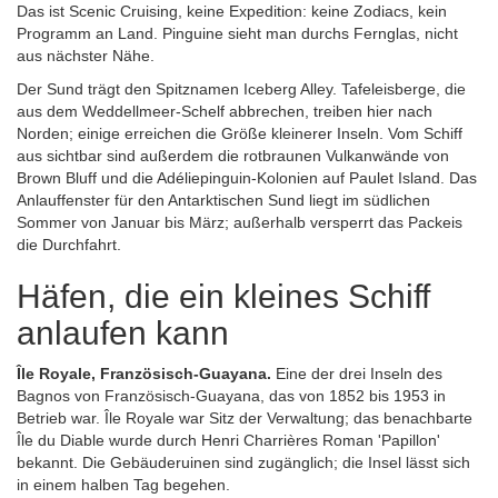
Das ist Scenic Cruising, keine Expedition: keine Zodiacs, kein
Programm an Land. Pinguine sieht man durchs Fernglas, nicht
aus nächster Nähe.
Der Sund trägt den Spitznamen Iceberg Alley. Tafeleisberge, die
aus dem Weddellmeer-Schelf abbrechen, treiben hier nach
Norden; einige erreichen die Größe kleinerer Inseln. Vom Schiff
aus sichtbar sind außerdem die rotbraunen Vulkanwände von
Brown Bluff und die Adéliepinguin-Kolonien auf Paulet Island. Das
Anlauffenster für den Antarktischen Sund liegt im südlichen
Sommer von Januar bis März; außerhalb versperrt das Packeis
die Durchfahrt.
Häfen, die ein kleines Schiff
anlaufen kann
Île Royale, Französisch-Guayana.
Eine der drei Inseln des
Bagnos von Französisch-Guayana, das von 1852 bis 1953 in
Betrieb war. Île Royale war Sitz der Verwaltung; das benachbarte
Île du Diable wurde durch Henri Charrières Roman 'Papillon'
bekannt. Die Gebäuderuinen sind zugänglich; die Insel lässt sich
in einem halben Tag begehen.