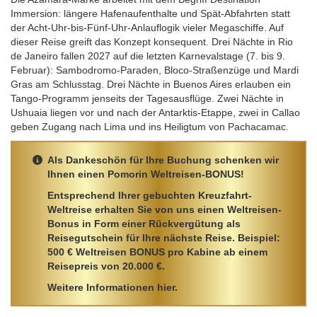
Immersion: längere Hafenaufenthalte und Spät-Abfahrten statt
der Acht-Uhr-bis-Fünf-Uhr-Anlauflogik vieler Megaschiffe. Auf
dieser Reise greift das Konzept konsequent. Drei Nächte in Rio
de Janeiro fallen 2027 auf die letzten Karnevalstage (7. bis 9.
Februar): Sambodromo-Paraden, Bloco-Straßenzüge und Mardi
Gras am Schlusstag. Drei Nächte in Buenos Aires erlauben ein
Tango-Programm jenseits der Tagesausflüge. Zwei Nächte in
Ushuaia liegen vor und nach der Antarktis-Etappe, zwei in Callao
geben Zugang nach Lima und ins Heiligtum von Pachacamac.
Als Dankeschön für Ihre Buchung schenken wir
Ihnen einen Pomorin Weltreisen-BONUS!
Entsprechend Ihrer gebuchten Kreuzfahrt-
Weltreise erhalten Sie von uns einen Weltreisen-
Bonus in Form einer Rückvergütung als
Reisegutschein für Ihre nächste Reise. Beispiel:
500 € Weltreisen BONUS pro Kabine ab einem
Reisepreis von 20.000 €.
Weitere Informationen hier.