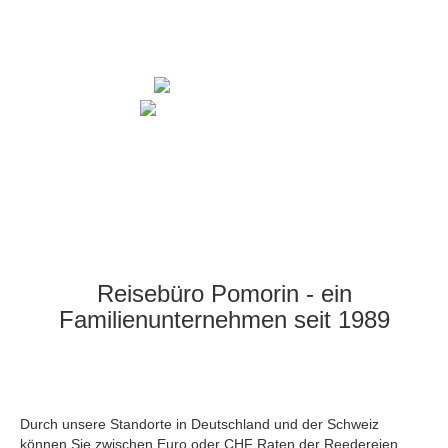
Gerne teilen wir Ihnen tagesaktuelle Preise für alle
Kategorien und Verfügbarkeiten mit.
+49 7745 277
+41 44 852 20 10
Montag - Freitag 10:00 - 13:00 Uhr / 14:00 - 17:00 Uhr ·
Samstag Terminvereinbarung
Reisebüro Pomorin - ein
Familienunternehmen seit 1989
Durch unsere Standorte in Deutschland und der Schweiz
können Sie zwischen Euro oder CHF Raten der Reedereien