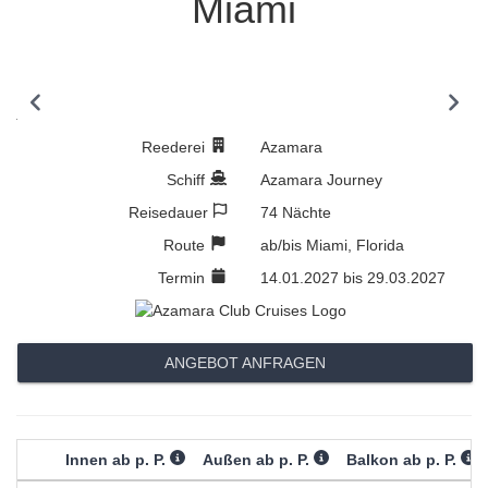
Miami
Previous
N
Reederei
Azamara
Schiff
Azamara Journey
Reisedauer
74 Nächte
Route
ab/bis Miami, Florida
Termin
14.01.2027 bis 29.03.2027
ANGEBOT ANFRAGEN
Innen ab p. P.
Außen ab p. P.
Balkon ab p. P.