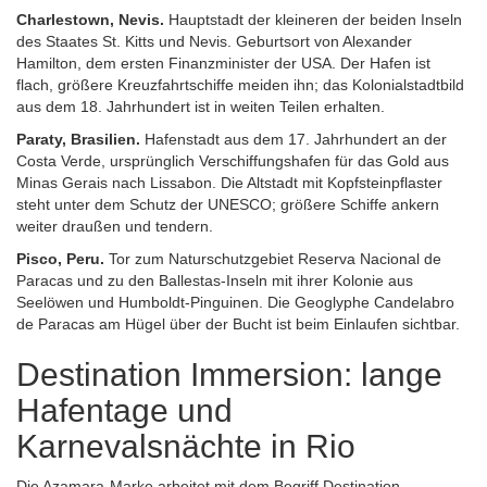
Charlestown, Nevis.
Hauptstadt der kleineren der beiden Inseln
des Staates St. Kitts und Nevis. Geburtsort von Alexander
Hamilton, dem ersten Finanzminister der USA. Der Hafen ist
flach, größere Kreuzfahrtschiffe meiden ihn; das Kolonialstadtbild
aus dem 18. Jahrhundert ist in weiten Teilen erhalten.
Paraty, Brasilien.
Hafenstadt aus dem 17. Jahrhundert an der
Costa Verde, ursprünglich Verschiffungshafen für das Gold aus
Minas Gerais nach Lissabon. Die Altstadt mit Kopfsteinpflaster
steht unter dem Schutz der UNESCO; größere Schiffe ankern
weiter draußen und tendern.
Pisco, Peru.
Tor zum Naturschutzgebiet Reserva Nacional de
Paracas und zu den Ballestas-Inseln mit ihrer Kolonie aus
Seelöwen und Humboldt-Pinguinen. Die Geoglyphe Candelabro
de Paracas am Hügel über der Bucht ist beim Einlaufen sichtbar.
Destination Immersion: lange
Hafentage und
Karnevalsnächte in Rio
Die Azamara-Marke arbeitet mit dem Begriff Destination