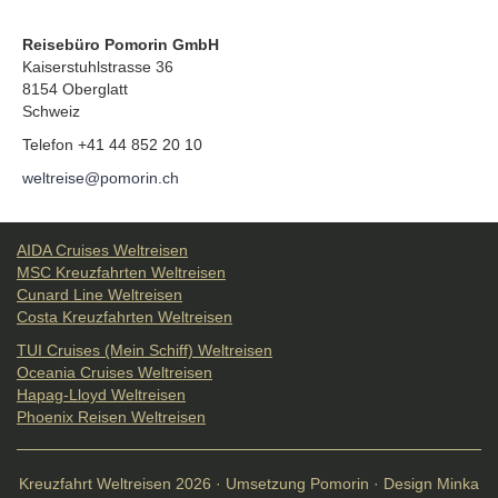
Reisebüro Pomorin GmbH
Kaiserstuhlstrasse 36
8154 Oberglatt
Schweiz
Telefon +41 44 852 20 10
weltreise@pomorin.ch
AIDA Cruises Weltreisen
MSC Kreuzfahrten Weltreisen
Cunard Line Weltreisen
Costa Kreuzfahrten Weltreisen
TUI Cruises (Mein Schiff) Weltreisen
Oceania Cruises Weltreisen
Hapag-Lloyd Weltreisen
Phoenix Reisen Weltreisen
Kreuzfahrt Weltreisen 2026 · Umsetzung Pomorin · Design Minka