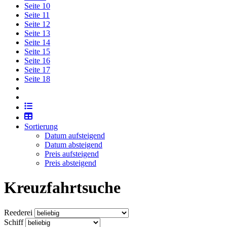
Seite
10
Seite
11
Seite
12
Seite
13
Seite
14
Seite
15
Seite
16
Seite
17
Seite
18
Sortierung
Datum aufsteigend
Datum absteigend
Preis aufsteigend
Preis absteigend
Kreuzfahrtsuche
Reederei
Schiff