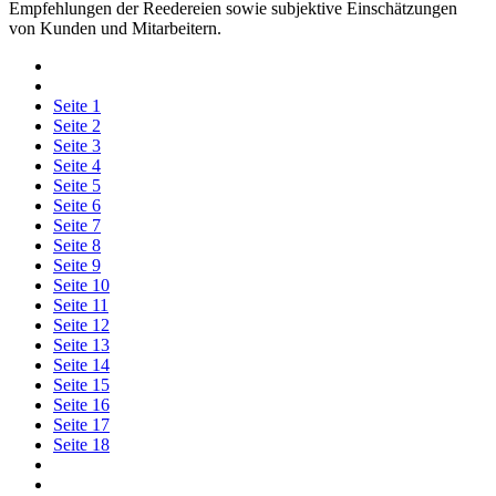
Empfehlungen der Reedereien sowie subjektive Einschätzungen
von Kunden und Mitarbeitern.
Seite
1
Seite
2
Seite
3
Seite
4
Seite
5
Seite
6
Seite
7
Seite
8
Seite
9
Seite
10
Seite
11
Seite
12
Seite
13
Seite
14
Seite
15
Seite
16
Seite
17
Seite
18