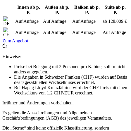
Innen ab p.
Außen ab p.
Balkon ab p.
Suite ab p.
P.
P.
P.
P.
Auf Anfrage
Auf Anfrage
Auf Anfrage
ab 128.009 €
Auf Anfrage
Auf Anfrage
Auf Anfrage
Auf Anfrage
Zum Angebot
Hinweise:
Preise bei Belegung mit 2 Personen pro Kabine, sofern nicht
anders angegeben.
Die Angaben in Schweizer Franken (CHF) wurden auf Basis
des tagesaktuellen Wechselkurses errechnet.
Bei Hapag Lloyd Kreuzfahrten wird der CHF Preis mit einem
Wechselkurs von 1,2 CHF/EUR errechnet.
Irrtümer und Änderungen vorbehalten.
Es gelten die Ausschreibungen und Allgemeinen
Geschäftsbedingungen (AGB) des jeweiligen Veranstalters.
Die „Sterne“ sind keine offizielle Klassifizierung, sondern