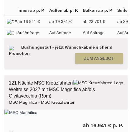
Innen ab p. P.
Außen ab p. P.
Balkon ab p. P.
Suite a
ab 16.941 €
ab 19.351 €
ab 23.701 €
ab 39.9
Auf Anfrage
Auf Anfrage
Auf Anfrage
Auf Anf
Buchungsstart - jetzt Wunschkabine sichern!
ZUM ANGEBOT
121 Nächte MSC Kreuzfahrten
Weltreise 2027 mit MSC Magnifica ab/bis
Civitavecchia (Rom)
MSC Magnifica - MSC Kreuzfahrten
ab 16.941 € p. P.