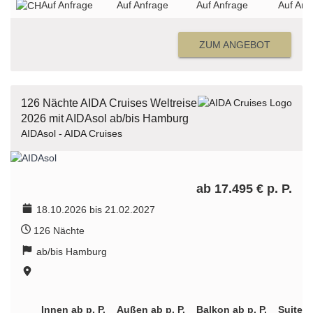
Auf Anfrage
Auf Anfrage
Auf Anfrage
Auf Anf
ZUM ANGEBOT
126 Nächte AIDA Cruises Weltreise
2026 mit AIDAsol ab/bis Hamburg
AIDAsol - AIDA Cruises
ab 17.495 € p. P.
18.10.2026 bis 21.02.2027
126 Nächte
ab/bis Hamburg
Innen ab p. P.
Außen ab p. P.
Balkon ab p. P.
Suite a