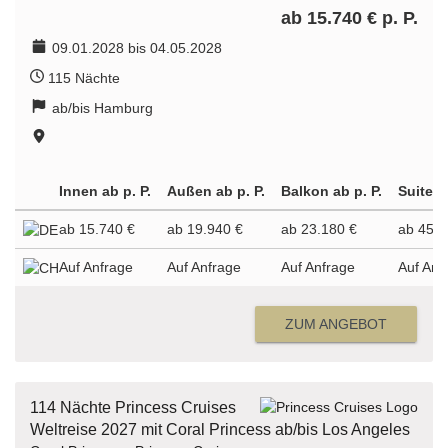
ab 15.740 € p. P.
09.01.2028 bis 04.05.2028
115 Nächte
ab/bis Hamburg
Innen ab p. P.
Außen ab p. P.
Balkon ab p. P.
Suite a
ab 15.740 €
ab 19.940 €
ab 23.180 €
ab 45.4
Auf Anfrage
Auf Anfrage
Auf Anfrage
Auf Anf
ZUM ANGEBOT
114 Nächte Princess Cruises
Weltreise 2027 mit Coral Princess ab/bis Los Angeles