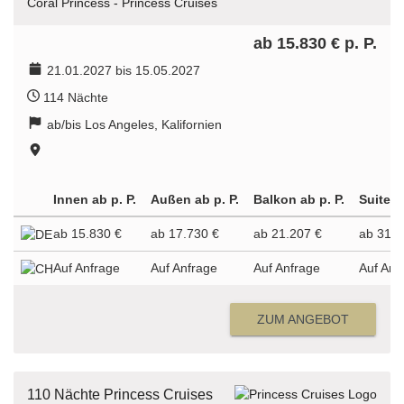
Coral Princess - Princess Cruises
ab 15.830 € p. P.
21.01.2027 bis 15.05.2027
114 Nächte
ab/bis Los Angeles, Kalifornien
Innen ab p. P.
Außen ab p. P.
Balkon ab p. P.
Suite a
ab 15.830 €
ab 17.730 €
ab 21.207 €
ab 31.8
Auf Anfrage
Auf Anfrage
Auf Anfrage
Auf Anf
ZUM ANGEBOT
110 Nächte Princess Cruises