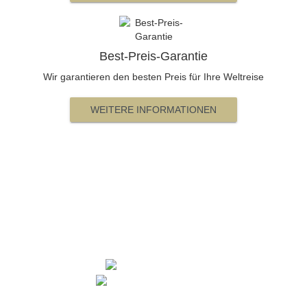
Best-Preis-Garantie
Wir garantieren den besten Preis für Ihre Weltreise
WEITERE INFORMATIONEN
Beratung und Buchung
Gerne teilen wir Ihnen tagesaktuelle Preise für alle
Kategorien und Verfügbarkeiten mit.
+49 7745 277
+41 44 852 20 10
Montag - Freitag 10:00 - 13:00 Uhr / 14:00 - 17:00 Uhr ·