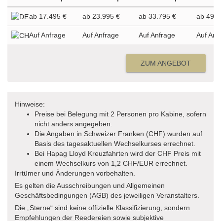
ab 17.495 €
ab 23.995 €
ab 33.795 €
ab 49.4
Auf Anfrage
Auf Anfrage
Auf Anfrage
Auf Anf
ZUM ANGEBOT
Hinweise:
Preise bei Belegung mit 2 Personen pro Kabine, sofern
nicht anders angegeben.
Die Angaben in Schweizer Franken (CHF) wurden auf
Basis des tagesaktuellen Wechselkurses errechnet.
Bei Hapag Lloyd Kreuzfahrten wird der CHF Preis mit
einem Wechselkurs von 1,2 CHF/EUR errechnet.
Irrtümer und Änderungen vorbehalten.
Es gelten die Ausschreibungen und Allgemeinen
Geschäftsbedingungen (AGB) des jeweiligen Veranstalters.
Die „Sterne“ sind keine offizielle Klassifizierung, sondern
Empfehlungen der Reedereien sowie subjektive