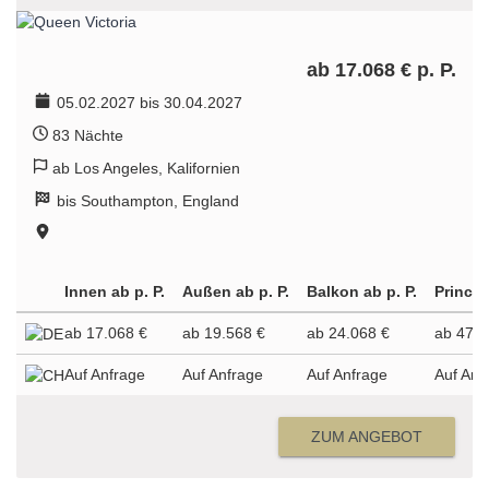
ab 17.068 € p. P.
05.02.2027 bis 30.04.2027
83 Nächte
ab Los Angeles, Kalifornien
bis Southampton, England
Innen ab p. P.
Außen ab p. P.
Balkon ab p. P.
Princes
ab 17.068 €
ab 19.568 €
ab 24.068 €
ab 47.0
Auf Anfrage
Auf Anfrage
Auf Anfrage
Auf Anf
ZUM ANGEBOT