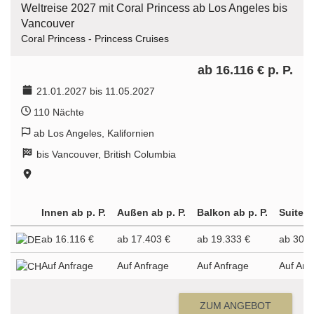
Weltreise 2027 mit Coral Princess ab Los Angeles bis
Vancouver
Coral Princess - Princess Cruises
ab 16.116 € p. P.
21.01.2027 bis 11.05.2027
110 Nächte
ab Los Angeles, Kalifornien
bis Vancouver, British Columbia
Innen ab p. P.
Außen ab p. P.
Balkon ab p. P.
Suite a
ab 16.116 €
ab 17.403 €
ab 19.333 €
ab 30.8
Auf Anfrage
Auf Anfrage
Auf Anfrage
Auf Anf
ZUM ANGEBOT