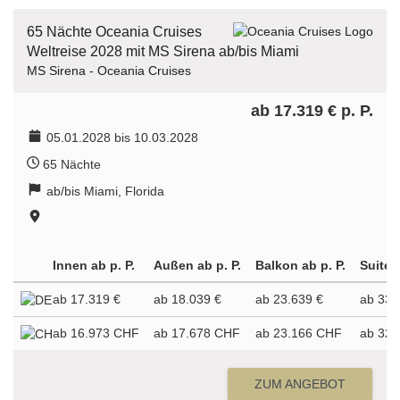
65 Nächte Oceania Cruises
Weltreise 2028 mit MS Sirena ab/bis Miami
MS Sirena - Oceania Cruises
ab 17.319 € p. P.
05.01.2028 bis 10.03.2028
65 Nächte
ab/bis Miami, Florida
Innen ab p. P.
Außen ab p. P.
Balkon ab p. P.
Suite a
ab 17.319 €
ab 18.039 €
ab 23.639 €
ab 33.
ab 16.973 CHF
ab 17.678 CHF
ab 23.166 CHF
ab 32.
ZUM ANGEBOT