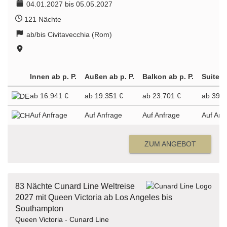
04.01.2027 bis 05.05.2027
121 Nächte
ab/bis Civitavecchia (Rom)
Innen ab p. P.
Außen ab p. P.
Balkon ab p. P.
Suite a
ab 16.941 €
ab 19.351 €
ab 23.701 €
ab 39.9
Auf Anfrage
Auf Anfrage
Auf Anfrage
Auf Anf
ZUM ANGEBOT
83 Nächte Cunard Line Weltreise
2027 mit Queen Victoria ab Los Angeles bis
Southampton
Queen Victoria - Cunard Line